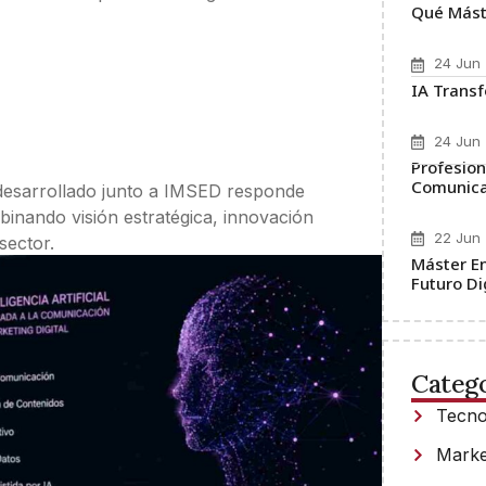
Qué Máste
24 Jun
IA Transf
24 Jun
Profesio
Comunica
esarrollado junto a IMSED responde
inando visión estratégica, innovación
22 Jun
sector.
Máster En
Futuro Di
Catego
Tecno
Marke