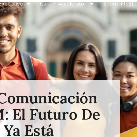
Executive
Career Accelerator
Sobre IMSED
 Comunicación
: El Futuro De
 Ya Está