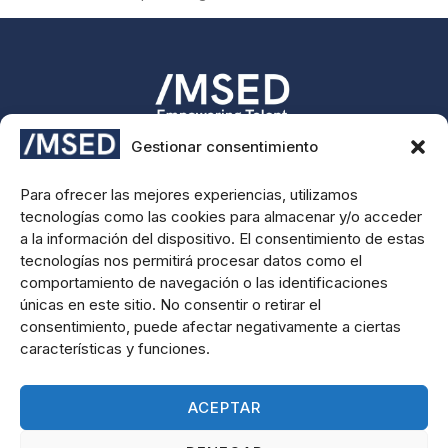
Gestionar consentimiento
Impulsando tu futuro profesional con formación de calidad
e innovación.
Para ofrecer las mejores experiencias, utilizamos
tecnologías como las cookies para almacenar y/o acceder
Contáctanos
a la información del dispositivo. El consentimiento de estas
Plaza Carlos Trías Bertrán 4, 28020, Madrid
tecnologías nos permitirá procesar datos como el
Tel : +34 644060082
comportamiento de navegación o las identificaciones
DIRECCIÓN GOOGLE MAPS
únicas en este sitio. No consentir o retirar el
RESERVAR LLAMADA
Información
consentimiento, puede afectar negativamente a ciertas
características y funciones.
SOLICITA INFORMACIÓN
ACEPTAR