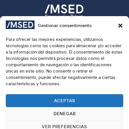
Gestionar consentimiento
Impulsando tu futuro profesional con formación de calidad
e innovación.
Para ofrecer las mejores experiencias, utilizamos
tecnologías como las cookies para almacenar y/o acceder
Contáctanos
a la información del dispositivo. El consentimiento de estas
Plaza Carlos Trías Bertrán 4, 28020, Madrid
tecnologías nos permitirá procesar datos como el
Tel : +34 644060082
comportamiento de navegación o las identificaciones
DIRECCIÓN GOOGLE MAPS
únicas en este sitio. No consentir o retirar el
RESERVAR LLAMADA
Información
consentimiento, puede afectar negativamente a ciertas
características y funciones.
SOLICITA INFORMACIÓN
ACEPTAR
DENEGAR
Aviso Legal
Política de Privacidad
Cookie Policy
Copyright © 2025 IMSED por Empower Talent
VER PREFERENCIAS