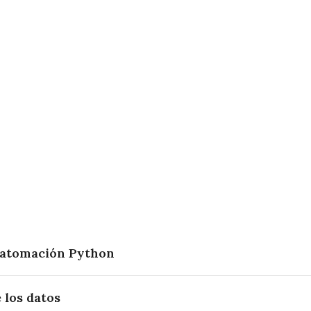
 se explotan y/o difunden
xtracción orientada de datos.
acción de datos, de su tratamiento y de su uso no autorizad
l investigador a su investigación: cuantificación científica.
ibles conflictos legales y éticos relacionados con la extracc
 al marco jurídico vigente
la minería web, sus riesgos e impactos potenciales, evalua
.
datomación Python
 los datos