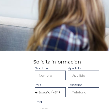
Solicita información
arrollo y
Nombre
Apellido
rol que
Pais
Teléfono
Email
), se