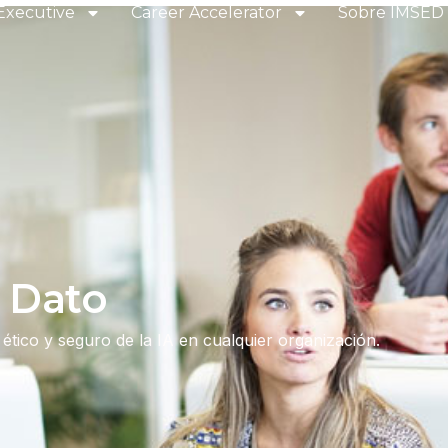
Executive
Career Accelerator
Sobre IMSED
 Dato
tico y seguro de la IA en cualquier organización.