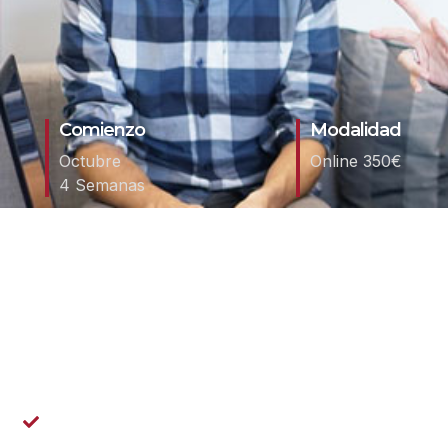
Comienzo
Modalidad
Octubre
Online 350€
4 Semanas
Análisis de datos con Python
Este curso te formará en los principios y prácticas esen
la gestión ética de sistemas de Inteligencia Artificial. 
garanticen la calidad, seguridad, privacidad y uso respo
Área de Estudio Principal:
Dotar de conocimiento relativo al tratamiento técnico