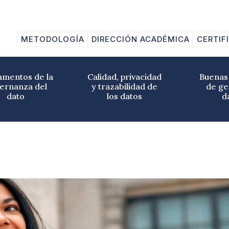
AJE
METODOLOGÍA
DIRECCIÓN ACADÉMICA
CERTIF
mentos de la
Calidad, privacidad
Buenas 
ernanza del
y trazabilidad de
de ge
dato
los datos
d