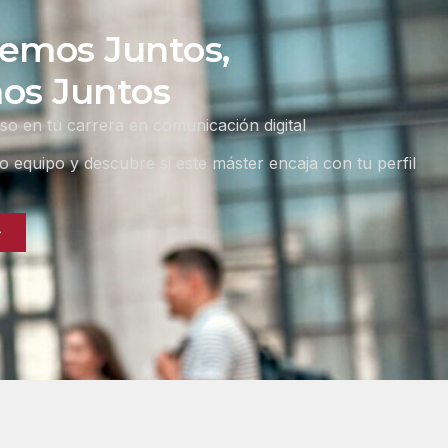
emos Juntos,
os Juntos
aso en tu carrera en comunicación digital
 equipo y descubre si este máster encaja con tu perfil