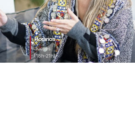
Horarios
Jueves
(18h-21h)
ciales de la gobernanza del dato, un pilar clave para el des
Aprenderás a establecer políticas, procesos y marcos de cont
nsable de los datos en organizaciones que utilizan IA.
 y al abordaje jurídico de los datos que se extraen (minería