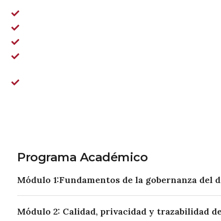
tratan (categorías especiales de datos personales) y
Planificar y ejecutar mini-proyectos basados en la e
Identificar problemas, impactos y riesgos de la extr
Aplicar los datos obtenidos en fuentes primarias por e
Analizar las técnicas de scraping para identificar pos
uso de datos, proponiendo soluciones que se ajusten
Examinar las principales herramientas utilizadas en 
procesos desde una perspectiva ética y responsable
Programa Académico
Módulo 1:Fundamentos de la gobernanza del 
Módulo 2: Calidad, privacidad y trazabilidad de